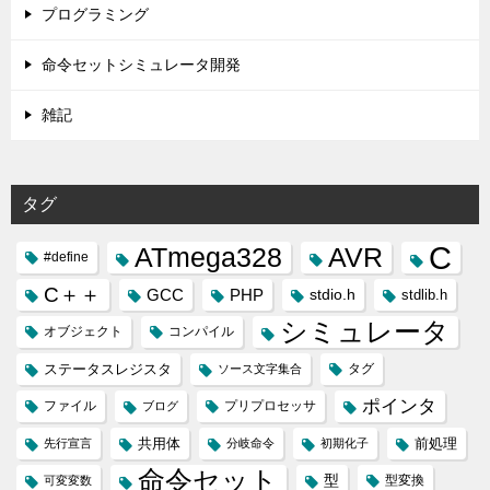
プログラミング
命令セットシミュレータ開発
雑記
タグ
C
ATmega328
AVR
#define
C＋＋
GCC
PHP
stdio.h
stdlib.h
シミュレータ
オブジェクト
コンパイル
ステータスレジスタ
タグ
ソース文字集合
ポインタ
ファイル
プリプロセッサ
ブログ
共用体
前処理
先行宣言
分岐命令
初期化子
命令セット
型
型変換
可変変数