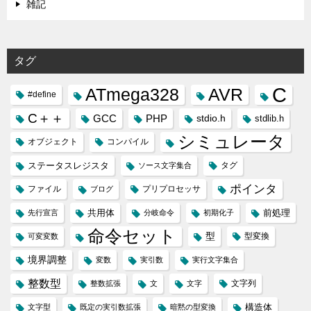
雑記
タグ
C
ATmega328
AVR
#define
C＋＋
GCC
PHP
stdio.h
stdlib.h
シミュレータ
オブジェクト
コンパイル
ステータスレジスタ
タグ
ソース文字集合
ポインタ
ファイル
プリプロセッサ
ブログ
共用体
前処理
先行宣言
分岐命令
初期化子
命令セット
型
型変換
可変変数
境界調整
変数
実引数
実行文字集合
整数型
文字列
整数拡張
文
文字
構造体
文字型
既定の実引数拡張
暗黙の型変換