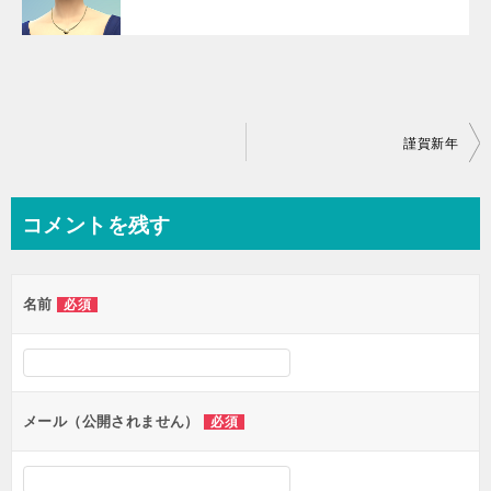
投
謹賀新年
稿
ナ
コメントを残す
ビ
ゲ
名前
必須
ー
シ
ョ
ン
メール（公開されません）
必須