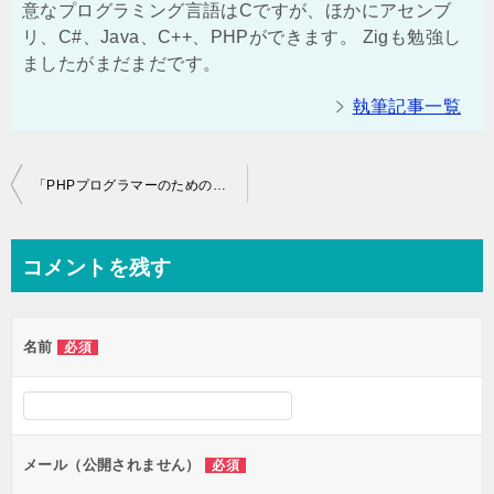
意なプログラミング言語はCですが、ほかにアセンブ
リ、C#、Java、C++、PHPができます。 Zigも勉強し
ましたがまだまだです。
執筆記事一覧
投
「PHPプログラマーのためのC講座」の準備を始めます。
稿
ナ
コメントを残す
ビ
ゲ
名前
必須
ー
シ
ョ
ン
メール（公開されません）
必須