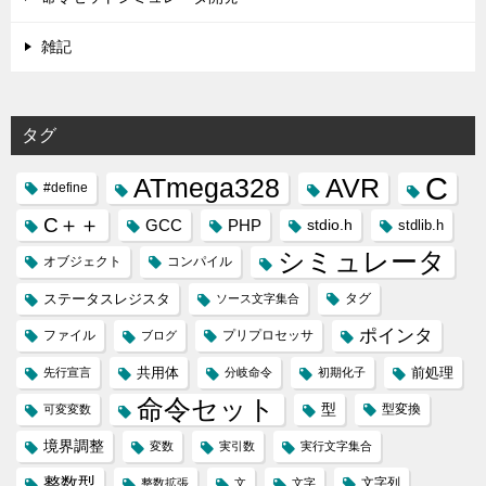
雑記
タグ
C
ATmega328
AVR
#define
C＋＋
GCC
PHP
stdio.h
stdlib.h
シミュレータ
オブジェクト
コンパイル
ステータスレジスタ
タグ
ソース文字集合
ポインタ
ファイル
プリプロセッサ
ブログ
共用体
前処理
先行宣言
分岐命令
初期化子
命令セット
型
型変換
可変変数
境界調整
変数
実引数
実行文字集合
整数型
文字列
整数拡張
文
文字