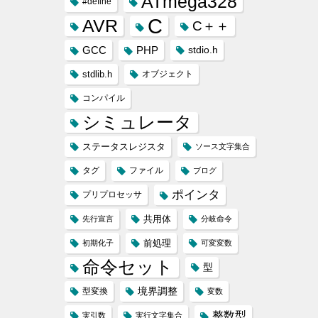
ATmega328
#define
C
AVR
C＋＋
GCC
PHP
stdio.h
stdlib.h
オブジェクト
コンパイル
シミュレータ
ステータスレジスタ
ソース文字集合
タグ
ファイル
ブログ
ポインタ
プリプロセッサ
共用体
先行宣言
分岐命令
前処理
初期化子
可変変数
命令セット
型
境界調整
型変換
変数
整数型
実引数
実行文字集合