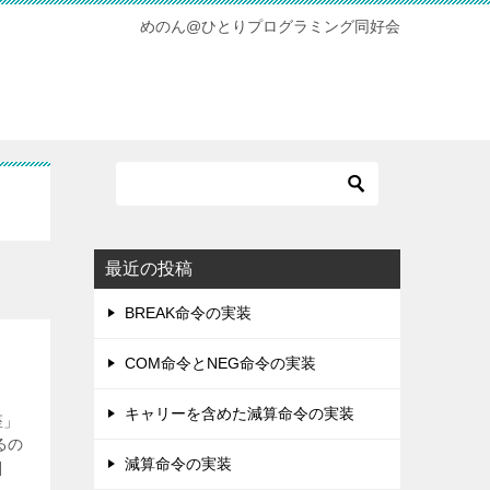
めのん@ひとりプログラミング同好会
最近の投稿
BREAK命令の実装
COM命令とNEG命令の実装
キャリーを含めた減算命令の実装
座」
るの
減算命令の実装
]