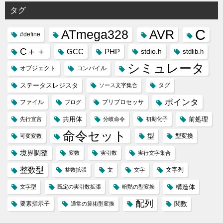
タグ
C
ATmega328
AVR
#define
C＋＋
GCC
PHP
stdio.h
stdlib.h
シミュレータ
オブジェクト
コンパイル
ステータスレジスタ
タグ
ソース文字集合
ポインタ
ファイル
プリプロセッサ
ブログ
共用体
前処理
先行宣言
分岐命令
初期化子
命令セット
型
型変換
可変変数
境界調整
変数
実引数
実行文字集合
整数型
文字列
整数拡張
文
文字
構造体
文字型
既定の実引数拡張
暗黙の型変換
配列
要素指示子
関数
通常の算術型変換