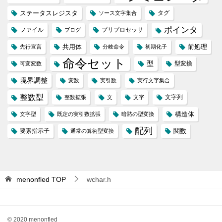
ステータスレジスタ
タグ
ソース文字集合
ポインタ
ファイル
プリプロセッサ
ブログ
共用体
前処理
先行宣言
分岐命令
初期化子
命令セット
型
型変換
可変変数
境界調整
変数
実引数
実行文字集合
整数型
文字列
整数拡張
文
文字
構造体
文字型
既定の実引数拡張
暗黙の型変換
配列
要素指示子
関数
通常の算術型変換
menonfled
TOP
wchar.h
© 2020 menonfled