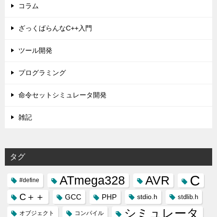
コラム
ざっくばらんなC++入門
ツール開発
プログラミング
命令セットシミュレータ開発
雑記
タグ
C
ATmega328
AVR
#define
C＋＋
GCC
PHP
stdio.h
stdlib.h
シミュレータ
オブジェクト
コンパイル