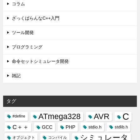
コラム
ざっくばらんなC++入門
ツール開発
プログラミング
命令セットシミュレータ開発
雑記
タグ
C
ATmega328
AVR
#define
C＋＋
GCC
PHP
stdio.h
stdlib.h
シミュレータ
オブジェクト
コンパイル