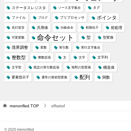
ステータスレジスタ
タグ
ソース文字集合
ポインタ
ファイル
プリプロセッサ
ブログ
共用体
前処理
先行宣言
分岐命令
初期化子
命令セット
型
型変換
可変変数
境界調整
変数
実引数
実行文字集合
整数型
文字列
整数拡張
文
文字
構造体
文字型
既定の実引数拡張
暗黙の型変換
配列
要素指示子
関数
通常の算術型変換
menonfled
TOP
offsetof
© 2020 menonfled