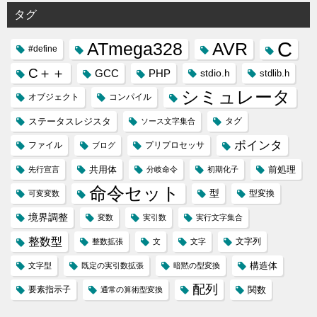
タグ
C
ATmega328
AVR
#define
C＋＋
GCC
PHP
stdio.h
stdlib.h
シミュレータ
オブジェクト
コンパイル
ステータスレジスタ
タグ
ソース文字集合
ポインタ
ファイル
プリプロセッサ
ブログ
共用体
前処理
先行宣言
分岐命令
初期化子
命令セット
型
型変換
可変変数
境界調整
変数
実引数
実行文字集合
整数型
文字列
整数拡張
文
文字
構造体
文字型
既定の実引数拡張
暗黙の型変換
配列
要素指示子
関数
通常の算術型変換