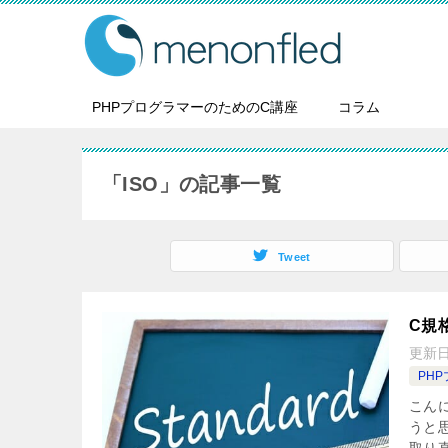
PHPプログラマーのためのC講座
コラム
「ISO」の記事一覧
Tweet
C規
更新
PH
こん
うと