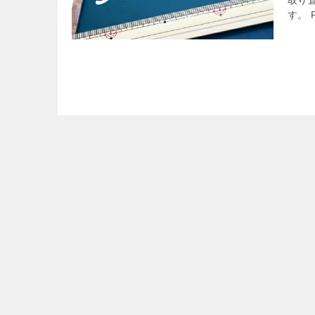
取り
す。 P