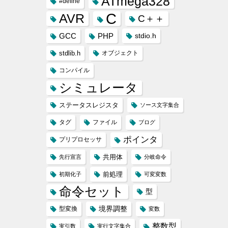
ATmega328
#define
C
AVR
C＋＋
GCC
PHP
stdio.h
stdlib.h
オブジェクト
コンパイル
シミュレータ
ステータスレジスタ
ソース文字集合
タグ
ファイル
ブログ
ポインタ
プリプロセッサ
共用体
先行宣言
分岐命令
前処理
初期化子
可変変数
命令セット
型
境界調整
型変換
変数
整数型
実引数
実行文字集合