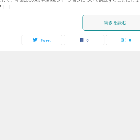
直して、今回はCの標準規格のバージョンについて解説することにしま
 […]
続きを読む
Tweet
0
0