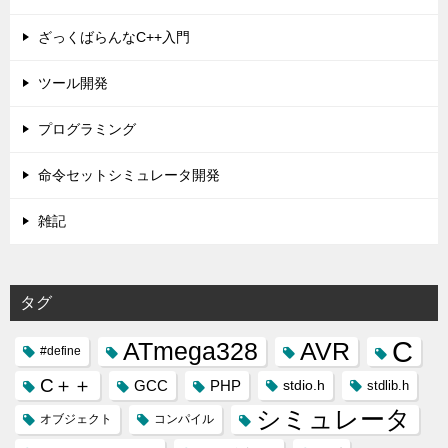
ざっくばらんなC++入門
ツール開発
プログラミング
命令セットシミュレータ開発
雑記
タグ
C
ATmega328
AVR
#define
C＋＋
GCC
PHP
stdio.h
stdlib.h
シミュレータ
オブジェクト
コンパイル