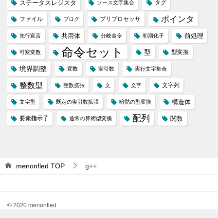
ステータスレジスタ
タグ
ソース文字集合
ポインタ
ファイル
プリプロセッサ
ブログ
共用体
前処理
先行宣言
分岐命令
初期化子
命令セット
型
型変換
可変変数
境界調整
変数
実引数
実行文字集合
整数型
文字列
整数拡張
文
文字
構造体
文字型
既定の実引数拡張
暗黙の型変換
配列
要素指示子
関数
通常の算術型変換
menonfled
TOP
g++
© 2020 menonfled