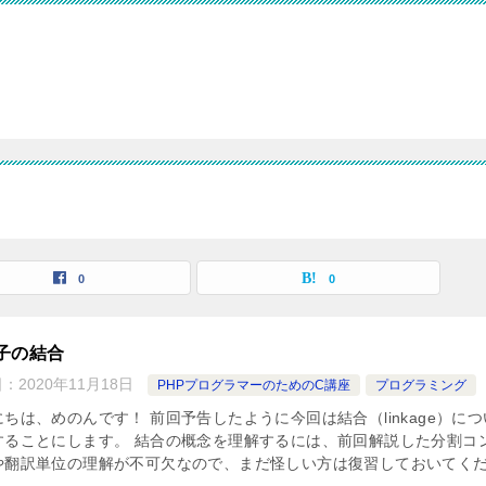
0
0
子の結合
日：
2020年11月18日
PHPプログラマーのためのC講座
プログラミング
ちは、めのんです！ 前回予告したように今回は結合（linkage）に
することにします。 結合の概念を理解するには、前回解説した分割コ
や翻訳単位の理解が不可欠なので、まだ怪しい方は復習しておいてく