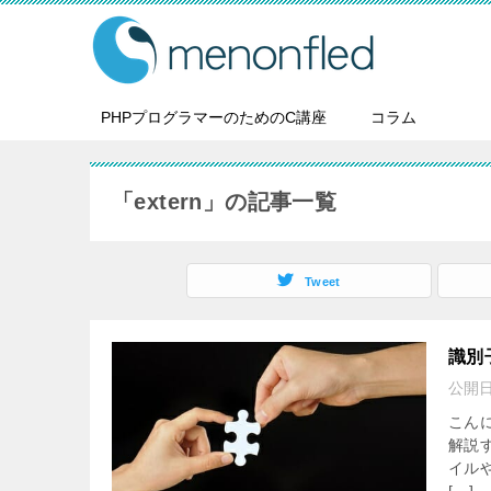
PHPプログラマーのためのC講座
コラム
「extern」の記事一覧
Tweet
識別
公開
こんに
解説
イル