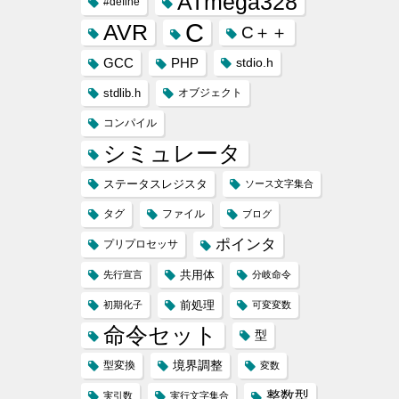
ATmega328
#define
C
AVR
C＋＋
GCC
PHP
stdio.h
stdlib.h
オブジェクト
コンパイル
シミュレータ
ステータスレジスタ
ソース文字集合
タグ
ファイル
ブログ
ポインタ
プリプロセッサ
共用体
先行宣言
分岐命令
前処理
初期化子
可変変数
命令セット
型
境界調整
型変換
変数
整数型
実引数
実行文字集合