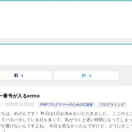
0
0
ー番号が入るerrno
日：
2020年12月3日
PHPプログラマーのためのC講座
プログラミング
にちは、めのんです！ 昨日は1日お休みをいただきました。 ここのと
くてバタバタしている日も多くて、気がつくと遅い時間になってしま
グが書けないんですよね。 今日も危なかったんですけど、どうにかこ