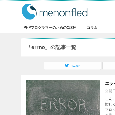
PHPプログラマーのためのC講座
コラム
「errno」の記事一覧
Tweet
エラ
公開
こん
忙し
ブロ