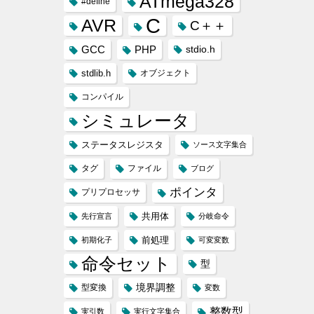
ATmega328
#define
C
AVR
C＋＋
GCC
PHP
stdio.h
stdlib.h
オブジェクト
コンパイル
シミュレータ
ステータスレジスタ
ソース文字集合
タグ
ファイル
ブログ
ポインタ
プリプロセッサ
共用体
先行宣言
分岐命令
前処理
初期化子
可変変数
命令セット
型
境界調整
型変換
変数
整数型
実引数
実行文字集合