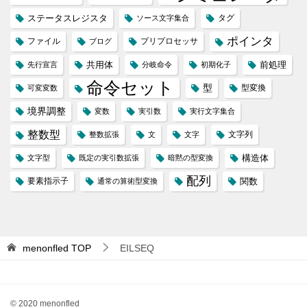
ステータスレジスタ
タグ
ソース文字集合
ポインタ
ファイル
プリプロセッサ
ブログ
共用体
前処理
先行宣言
分岐命令
初期化子
命令セット
型
型変換
可変変数
境界調整
変数
実引数
実行文字集合
整数型
文字列
整数拡張
文
文字
構造体
文字型
既定の実引数拡張
暗黙の型変換
配列
要素指示子
関数
通常の算術型変換
menonfled
TOP
EILSEQ
© 2020 menonfled