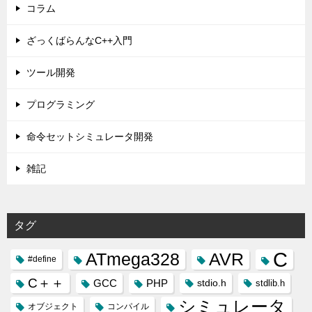
コラム
ざっくばらんなC++入門
ツール開発
プログラミング
命令セットシミュレータ開発
雑記
タグ
C
ATmega328
AVR
#define
C＋＋
GCC
PHP
stdio.h
stdlib.h
シミュレータ
オブジェクト
コンパイル