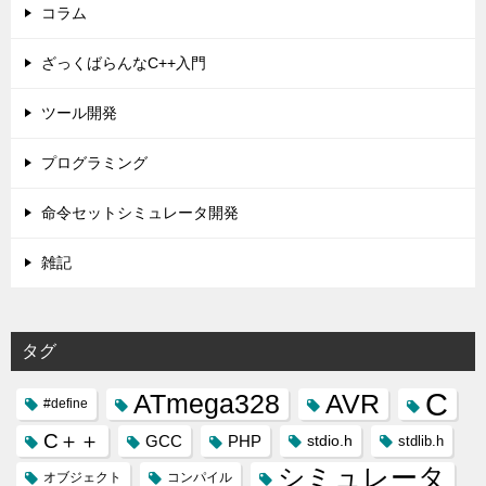
コラム
ざっくばらんなC++入門
ツール開発
プログラミング
命令セットシミュレータ開発
雑記
タグ
C
ATmega328
AVR
#define
C＋＋
GCC
PHP
stdio.h
stdlib.h
シミュレータ
オブジェクト
コンパイル