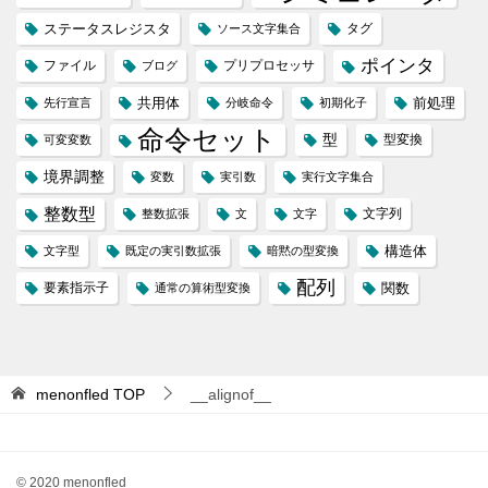
ステータスレジスタ
タグ
ソース文字集合
ポインタ
ファイル
プリプロセッサ
ブログ
共用体
前処理
先行宣言
分岐命令
初期化子
命令セット
型
型変換
可変変数
境界調整
変数
実引数
実行文字集合
整数型
文字列
整数拡張
文
文字
構造体
文字型
既定の実引数拡張
暗黙の型変換
配列
要素指示子
関数
通常の算術型変換
menonfled
TOP
__alignof__
© 2020 menonfled