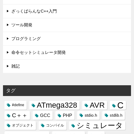
ざっくばらんなC++入門
ツール開発
プログラミング
命令セットシミュレータ開発
雑記
タグ
C
ATmega328
AVR
#define
C＋＋
GCC
PHP
stdio.h
stdlib.h
シミュレータ
オブジェクト
コンパイル