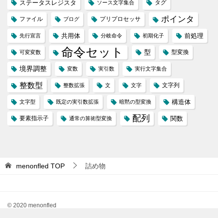
ステータスレジスタ
タグ
ソース文字集合
ポインタ
ファイル
プリプロセッサ
ブログ
共用体
前処理
先行宣言
分岐命令
初期化子
命令セット
型
型変換
可変変数
境界調整
変数
実引数
実行文字集合
整数型
文字列
整数拡張
文
文字
構造体
文字型
既定の実引数拡張
暗黙の型変換
配列
要素指示子
関数
通常の算術型変換
menonfled
TOP
詰め物
© 2020 menonfled