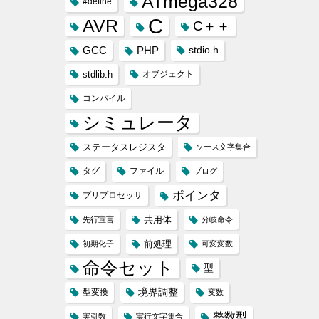
ATmega328
#define
C
AVR
C＋＋
GCC
PHP
stdio.h
stdlib.h
オブジェクト
コンパイル
シミュレータ
ステータスレジスタ
ソース文字集合
タグ
ファイル
ブログ
ポインタ
プリプロセッサ
共用体
先行宣言
分岐命令
前処理
初期化子
可変変数
命令セット
型
境界調整
型変換
変数
整数型
実引数
実行文字集合