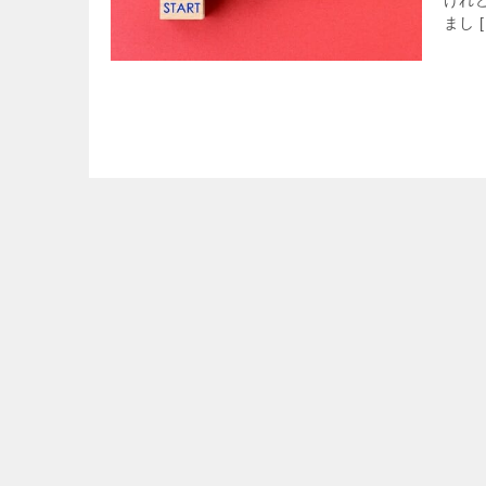
けれ
まし [