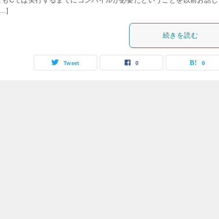
どもCでは実行するまでにコンパイルが必要だということを以前お話し
…]
続きを読む
Tweet
0
0