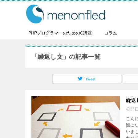
PHPプログラマーのためのC講座
コラム
「繰返し文」の記事一覧
Tweet
繰返
公開
こん
際に
いま