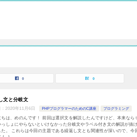
0
0
し文と分岐文
日：
2020年11月6日
PHPプログラマーのためのC講座
プログラミング
にちは、めのんです！ 前回は選択文を解説したんですけど、本来なら
いっしょにやらないといけなかった分岐文やラベル付き文の解説が抜
した。 これらは今回の主題である繰返し文とも関連性が深いので、今