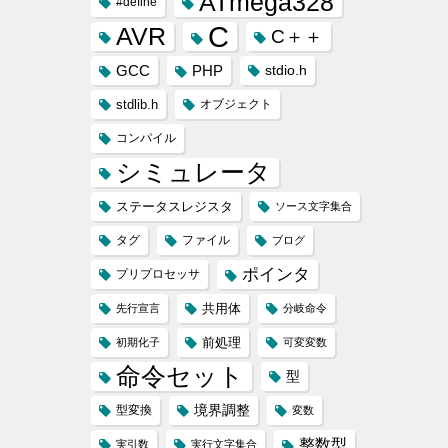
ATmega328
#define
C
AVR
C＋＋
GCC
PHP
stdio.h
stdlib.h
オブジェクト
コンパイル
シミュレータ
ステータスレジスタ
ソース文字集合
タグ
ファイル
ブログ
ポインタ
プリプロセッサ
共用体
先行宣言
分岐命令
前処理
初期化子
可変変数
命令セット
型
境界調整
型変換
変数
整数型
実引数
実行文字集合