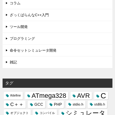
コラム
ざっくばらんなC++入門
ツール開発
プログラミング
命令セットシミュレータ開発
雑記
タグ
C
ATmega328
AVR
#define
C＋＋
GCC
PHP
stdio.h
stdlib.h
シミュレータ
オブジェクト
コンパイル