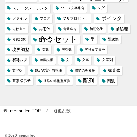
ステータスレジスタ
タグ
ソース文字集合
ポインタ
ファイル
プリプロセッサ
ブログ
共用体
前処理
先行宣言
分岐命令
初期化子
命令セット
型
型変換
可変変数
境界調整
変数
実引数
実行文字集合
整数型
文字列
整数拡張
文
文字
構造体
文字型
既定の実引数拡張
暗黙の型変換
配列
要素指示子
関数
通常の算術型変換
menonfled
TOP
疑似乱数
© 2020 menonfled