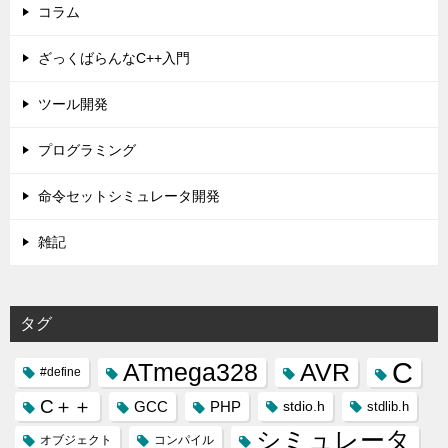
コラム
ざっくばらんなC++入門
ツール開発
プログラミング
命令セットシミュレータ開発
雑記
タグ
C
ATmega328
AVR
#define
C＋＋
GCC
PHP
stdio.h
stdlib.h
シミュレータ
オブジェクト
コンパイル