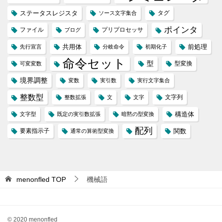
ステータスレジスタ
タグ
ソース文字集合
ポインタ
ファイル
プリプロセッサ
ブログ
共用体
前処理
先行宣言
分岐命令
初期化子
命令セット
型
型変換
可変変数
境界調整
変数
実引数
実行文字集合
整数型
文字列
整数拡張
文
文字
構造体
文字型
既定の実引数拡張
暗黙の型変換
配列
要素指示子
関数
通常の算術型変換
menonfled
TOP
機械語
© 2020 menonfled