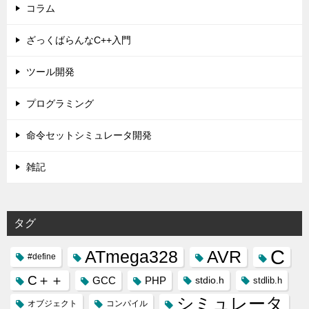
コラム
ざっくばらんなC++入門
ツール開発
プログラミング
命令セットシミュレータ開発
雑記
タグ
C
ATmega328
AVR
#define
C＋＋
GCC
PHP
stdio.h
stdlib.h
シミュレータ
オブジェクト
コンパイル