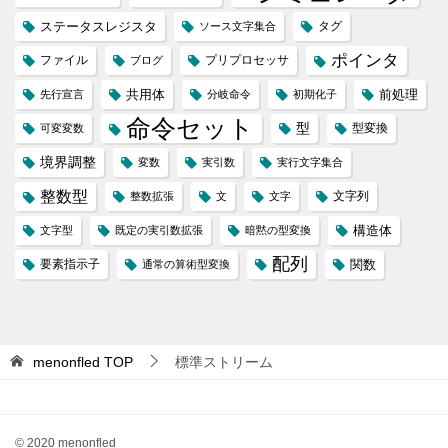
ステータスレジスタ
タグ
ソース文字集合
ポインタ
ファイル
プリプロセッサ
ブログ
共用体
前処理
先行宣言
分岐命令
初期化子
命令セット
型
型変換
可変変数
境界調整
変数
実引数
実行文字集合
整数型
文字列
整数拡張
文
文字
構造体
文字型
既定の実引数拡張
暗黙の型変換
配列
要素指示子
関数
通常の算術型変換
menonfled
TOP
標準ストリーム
© 2020 menonfled