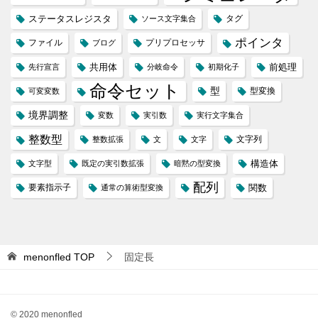
ステータスレジスタ
タグ
ソース文字集合
ポインタ
ファイル
プリプロセッサ
ブログ
共用体
前処理
先行宣言
分岐命令
初期化子
命令セット
型
型変換
可変変数
境界調整
変数
実引数
実行文字集合
整数型
文字列
整数拡張
文
文字
構造体
文字型
既定の実引数拡張
暗黙の型変換
配列
要素指示子
関数
通常の算術型変換
menonfled
TOP
固定長
© 2020 menonfled