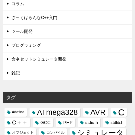
コラム
ざっくばらんなC++入門
ツール開発
プログラミング
命令セットシミュレータ開発
雑記
タグ
C
ATmega328
AVR
#define
C＋＋
GCC
PHP
stdio.h
stdlib.h
シミュレータ
オブジェクト
コンパイル