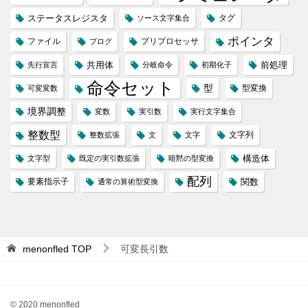
ステータスレジスタ
タグ
ソース文字集合
ポインタ
ファイル
プリプロセッサ
ブログ
共用体
前処理
先行宣言
分岐命令
初期化子
命令セット
型
型変換
可変変数
境界調整
変数
実引数
実行文字集合
整数型
文字列
整数拡張
文
文字
構造体
文字型
既定の実引数拡張
暗黙の型変換
配列
要素指示子
関数
通常の算術型変換
menonfled
TOP
可変長引数
© 2020 menonfled