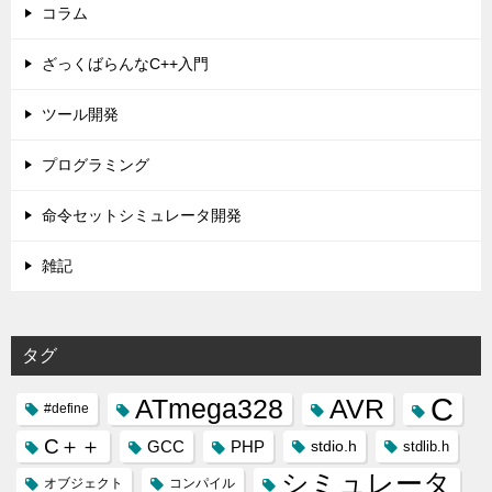
コラム
ざっくばらんなC++入門
ツール開発
プログラミング
命令セットシミュレータ開発
雑記
タグ
C
ATmega328
AVR
#define
C＋＋
GCC
PHP
stdio.h
stdlib.h
シミュレータ
オブジェクト
コンパイル