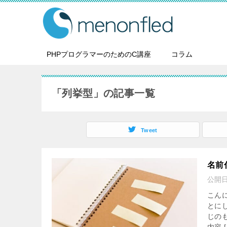
PHPプログラマーのためのC講座
コラム
「列挙型」の記事一覧
Tweet
名前
公開
こん
とに
じの