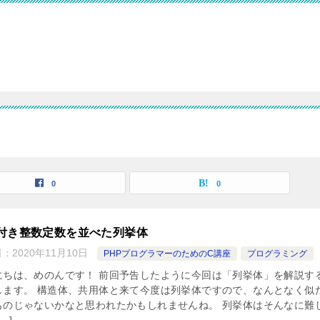
0
0
付き整数定数を並べた列挙体
日：
2020年11月10日
PHPプログラマーのためのC講座
プログラミング
にちは、めのんです！ 前回予告したように今回は「列挙体」を解説す
します。 構造体、共用体と来て今度は列挙体ですので、なんとなく似
ものじゃないかなと思われたかもしれませんね。 列挙体はそんなに難