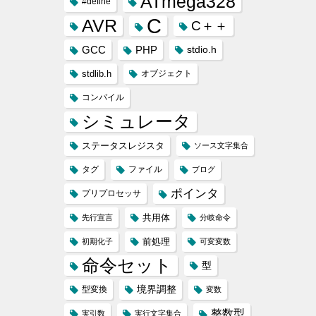
ATmega328
#define
C
AVR
C＋＋
GCC
PHP
stdio.h
stdlib.h
オブジェクト
コンパイル
シミュレータ
ステータスレジスタ
ソース文字集合
タグ
ファイル
ブログ
ポインタ
プリプロセッサ
共用体
先行宣言
分岐命令
前処理
初期化子
可変変数
命令セット
型
境界調整
型変換
変数
整数型
実引数
実行文字集合