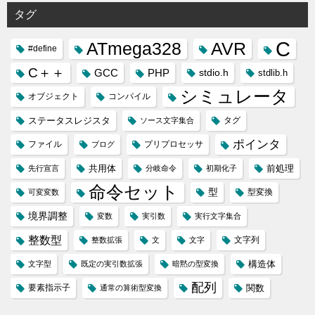
タグ
C
ATmega328
AVR
#define
C＋＋
GCC
PHP
stdio.h
stdlib.h
シミュレータ
オブジェクト
コンパイル
ステータスレジスタ
タグ
ソース文字集合
ポインタ
ファイル
プリプロセッサ
ブログ
共用体
前処理
先行宣言
分岐命令
初期化子
命令セット
型
型変換
可変変数
境界調整
変数
実引数
実行文字集合
整数型
文字列
整数拡張
文
文字
構造体
文字型
既定の実引数拡張
暗黙の型変換
配列
要素指示子
関数
通常の算術型変換