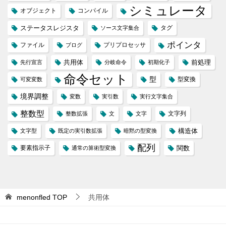
シミュレータ
オブジェクト
コンパイル
ステータスレジスタ
タグ
ソース文字集合
ポインタ
ファイル
プリプロセッサ
ブログ
共用体
前処理
先行宣言
分岐命令
初期化子
命令セット
型
型変換
可変変数
境界調整
変数
実引数
実行文字集合
整数型
文字列
整数拡張
文
文字
構造体
文字型
既定の実引数拡張
暗黙の型変換
配列
要素指示子
関数
通常の算術型変換
menonfled
TOP
共用体