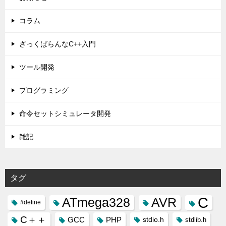
コラム
ざっくばらんなC++入門
ツール開発
プログラミング
命令セットシミュレータ開発
雑記
タグ
C
ATmega328
AVR
#define
C＋＋
GCC
PHP
stdio.h
stdlib.h