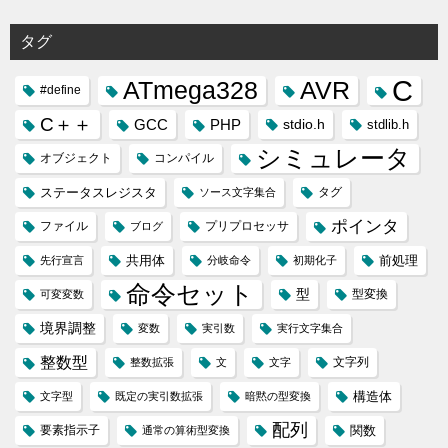
タグ
C
ATmega328
AVR
#define
C＋＋
GCC
PHP
stdio.h
stdlib.h
シミュレータ
オブジェクト
コンパイル
ステータスレジスタ
タグ
ソース文字集合
ポインタ
ファイル
プリプロセッサ
ブログ
共用体
前処理
先行宣言
分岐命令
初期化子
命令セット
型
型変換
可変変数
境界調整
変数
実引数
実行文字集合
整数型
文字列
整数拡張
文
文字
構造体
文字型
既定の実引数拡張
暗黙の型変換
配列
要素指示子
関数
通常の算術型変換