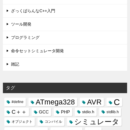
ざっくばらんなC++入門
ツール開発
プログラミング
命令セットシミュレータ開発
雑記
タグ
C
ATmega328
AVR
#define
C＋＋
GCC
PHP
stdio.h
stdlib.h
シミュレータ
オブジェクト
コンパイル