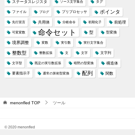
ステータスレジスタ
タグ
ソース文字集合
ポインタ
ファイル
プリプロセッサ
ブログ
共用体
前処理
先行宣言
分岐命令
初期化子
命令セット
型
型変換
可変変数
境界調整
変数
実引数
実行文字集合
整数型
文字列
整数拡張
文
文字
構造体
文字型
既定の実引数拡張
暗黙の型変換
配列
要素指示子
関数
通常の算術型変換
menonfled
TOP
ツール
© 2020 menonfled