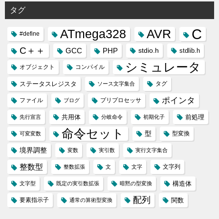
タグ
C
ATmega328
AVR
#define
C＋＋
GCC
PHP
stdio.h
stdlib.h
シミュレータ
オブジェクト
コンパイル
ステータスレジスタ
タグ
ソース文字集合
ポインタ
ファイル
プリプロセッサ
ブログ
共用体
前処理
先行宣言
分岐命令
初期化子
命令セット
型
型変換
可変変数
境界調整
変数
実引数
実行文字集合
整数型
文字列
整数拡張
文
文字
構造体
文字型
既定の実引数拡張
暗黙の型変換
配列
要素指示子
関数
通常の算術型変換