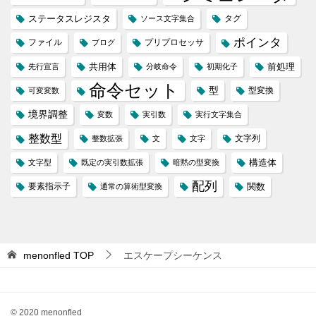
ステータスレジスタ
タグ
ソース文字集合
ポインタ
ファイル
プリプロセッサ
ブログ
共用体
前処理
先行宣言
分岐命令
初期化子
命令セット
型
型変換
可変変数
境界調整
変数
実引数
実行文字集合
整数型
文字列
整数拡張
文
文字
構造体
文字型
既定の実引数拡張
暗黙の型変換
配列
要素指示子
関数
通常の算術型変換
menonfled
TOP
エスケープシーケンス
© 2020 menonfled