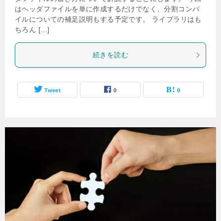
はヘッダファイルを単に作成するだけでなく、分割コンパ
イルについての補足説明もする予定です。 ライブラリはも
ちろん […]
続きを読む
Tweet
0
0