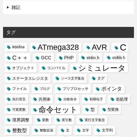
雑記
タグ
C
ATmega328
AVR
#define
C＋＋
GCC
PHP
stdio.h
stdlib.h
シミュレータ
オブジェクト
コンパイル
ステータスレジスタ
タグ
ソース文字集合
ポインタ
ファイル
プリプロセッサ
ブログ
共用体
前処理
先行宣言
分岐命令
初期化子
命令セット
型
型変換
可変変数
境界調整
変数
実引数
実行文字集合
整数型
文字列
整数拡張
文
文字