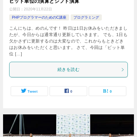
ビット単位の演算とシフト演算
公開日：
2020年11月22日
PHPプログラマーのためのC講座
プログラミング
こんにちは、めのんです！ 昨日は1日お休みをいただきまし
たが、今日からは通常通り更新していきます。 でも、1日も
欠かさずに更新するのは大変なので、これからもときどき
はお休みをいただくと思います。 さて、今回は「ビット単
位 […]
続きを読む
Tweet
0
0