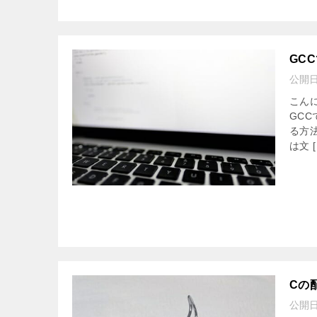
GC
公開
こん
GC
る方
は文 [
Cの
公開