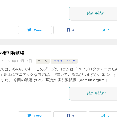
…]
続きを読む
Tweet
0
0
の実引数拡張
日：
2020年10月27日
コラム
プログラミング
にちは、めのんです！ このブログのコラムは「PHPプログラマーのた
座」以上にマニアックな内容ばかり書いている気がしますが、気にせず
すね。 今回の話題はCの「既定の実引数拡張（default argum […]
続きを読む
Tweet
0
0