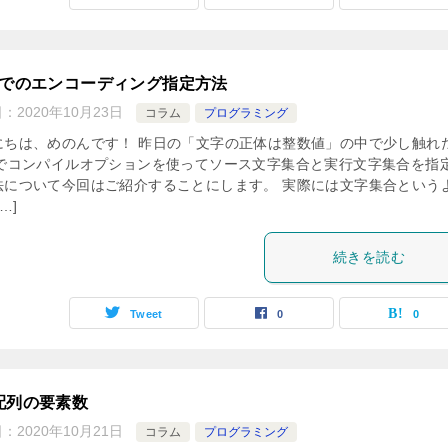
Cでのエンコーディング指定方法
日：
2020年10月23日
コラム
プログラミング
にちは、めのんです！ 昨日の「文字の正体は整数値」の中で少し触れ
Cでコンパイルオプションを使ってソース文字集合と実行文字集合を指
法について今回はご紹介することにします。 実際には文字集合という
…]
続きを読む
Tweet
0
0
配列の要素数
日：
2020年10月21日
コラム
プログラミング