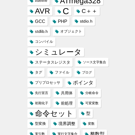
ATmega328
#define
C
AVR
C＋＋
GCC
PHP
stdio.h
stdlib.h
オブジェクト
コンパイル
シミュレータ
ステータスレジスタ
ソース文字集合
タグ
ファイル
ブログ
ポインタ
プリプロセッサ
共用体
先行宣言
分岐命令
前処理
初期化子
可変変数
命令セット
型
境界調整
型変換
変数
整数型
実引数
実行文字集合