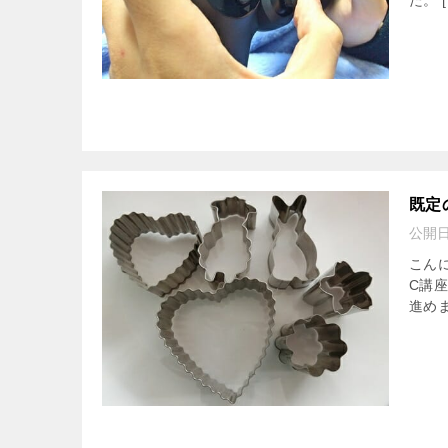
た。 [
既定
公開
こん
C講
進めま