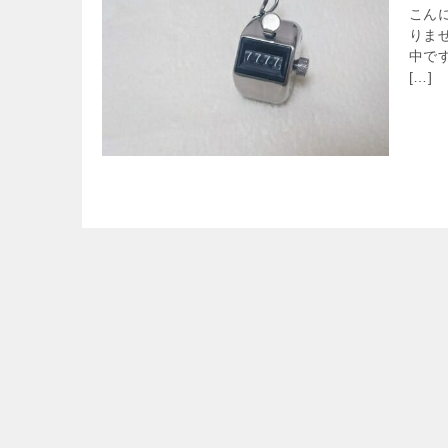
こん
りま
中で
[…]